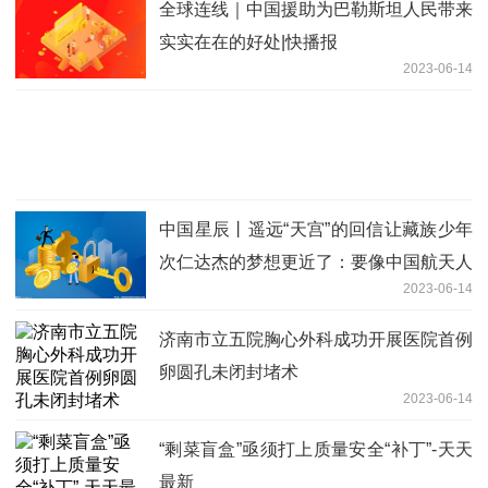
全球连线｜中国援助为巴勒斯坦人民带来
实实在在的好处|快播报
2023-06-14
中国星辰丨遥远“天宫”的回信让藏族少年
次仁达杰的梦想更近了：要像中国航天人
2023-06-14
一样，勇敢追梦，无惧困难！_当前热点
济南市立五院胸心外科成功开展医院首例
卵圆孔未闭封堵术
2023-06-14
“剩菜盲盒”亟须打上质量安全“补丁”-天天
最新