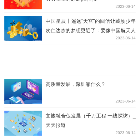
2023-06-14
中国星辰丨遥远“天宫”的回信让藏族少年
次仁达杰的梦想更近了：要像中国航天人
2023-06-14
一样，勇敢追梦，无惧困难！_当前热点
高质量发展，深圳靠什么？
2023-06-14
文旅融合促发展（千万工程 一线探访）_
天天报道
2023-06-14