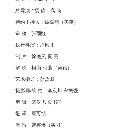
总导演 / 撰 稿：高 尚
特约主持人：谭嘉煦（美籍）
审 稿：张雨虹
执行导演：卢凤才
制 片：徐艳灵 夏 亮
解 说：柯南·何裴（美籍）
艺术指导：孙曾田
摄影师/航 拍：李京川 宋振强
剪 辑：武汉飞 梁书洋
翻 译：唐可恬
海 报：曾睿琳（实习）