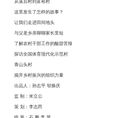
从落后村到富裕村
这里发生了怎样的故事？
让我们走进田间地头
与父老乡亲聊聊家长里短
了解农村干部工作的酸甜苦辣
探访全国体育现代化示范村
青山头村
揭开乡村振兴的组织力量
出品人：孙志平 邬焕庆
监 制：米立公
策 划：李志昂
统 筹：石 鹏 李 琴