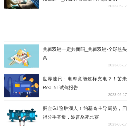
2023-05-17
共轭双键一定共面吗_共轭双键-全球热头
条
2023-05-17
世界速讯：电摩竟能这样充电？！茵未
Real 5T试驾报告
2023-05-17
掘金G1险胜湖人！约基奇主导局势，四
得分手齐爆，波普杀死比赛
2023-05-17