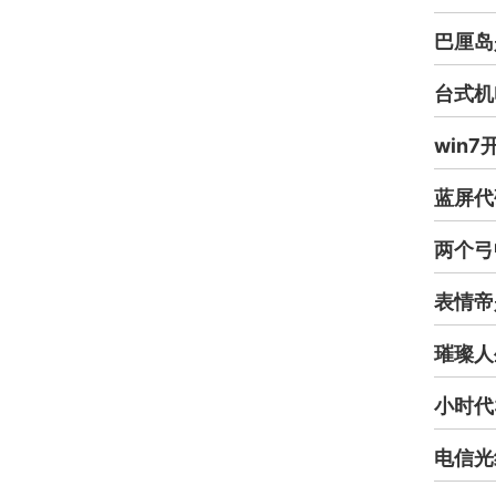
巴厘岛
台式机
win
蓝屏代
两个弓
表情帝
璀璨人
小时代
电信光