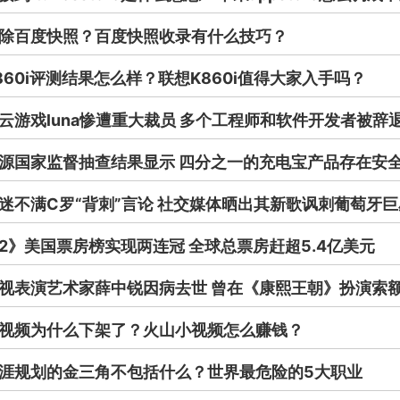
除百度快照？百度快照收录有什么技巧？
860i评测结果怎么样？联想K860i值得大家入手吗？
云游戏luna惨遭重大裁员 多个工程师和软件开发者被辞
源国家监督抽查结果显示 四分之一的充电宝产品存在安
迷不满C罗“背刺”言论 社交媒体晒出其新歌讽刺葡萄牙巨
2》美国票房榜实现两连冠 全球总票房赶超5.4亿美元
视表演艺术家薛中锐因病去世 曾在《康熙王朝》扮演索
视频为什么下架了？火山小视频怎么赚钱？
涯规划的金三角不包括什么？世界最危险的5大职业