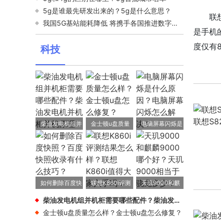
5g是谁最先研发出来的？5g是什么意思？
联
我国5G基站能耗降低 将携手各国推进数字化和绿色化的协同转型
是手机
度仅有
科技
关
柴油发电机组并
金士顿u盘质量
电脑屏幕闪烁是
机柜需要哪些配
怎么样？金士顿
什么原因？电脑
件？柴油发电机
u盘怎么修复？
屏幕闪烁怎么解
并机柜并机原理
决？
如何删除百度快
联想K860i评测
天玑9000和麒
照？百度快照收
结果怎么样？联
麟9000哪个
柴油发电机组并机柜需要哪些配件？柴油发电机并机柜并机原理
录有什么技巧？
想K860i值得大
好？天玑9000
金士顿u盘质量怎么样？金士顿u盘怎么修复？
家入手吗？
相当于骁龙多