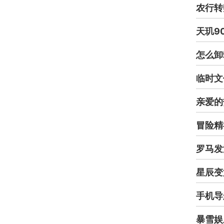
农行转
天玑9
怎么卸
临时文
亲爱的
冒险精
罗马发
星辰变
手机导
暴雪娱