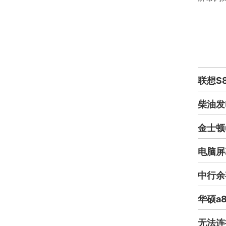
联想S
柴油发
金士顿
电脑屏
中行余
华硕a
无法连接