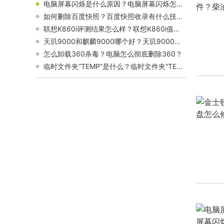
电脑屏幕闪烁是什么原因？电脑屏幕闪烁怎么解决？
少？
如何删除百度快照？百度快照收录有什么技巧？
联想K860i评测结果怎么样？联想K860i值得大家入手吗？
天玑9000和麒麟9000哪个好？天玑9000相当于骁龙多少？
怎么卸载360杀毒？电脑怎么彻底删除360？
临时文件夹“TEMP”是什么？临时文件夹“TEMP”怎么移动？