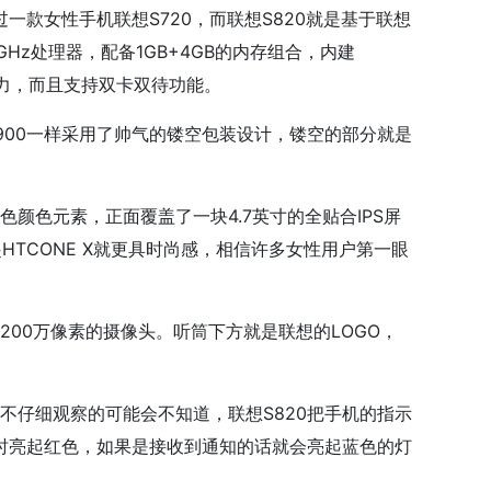
款女性手机联想S720，而联想S820就是基于联想
2GHz处理器，配备1GB+4GB的内存组合，内建
常给力，而且支持双卡双待功能。
900一样采用了帅气的镂空包装设计，镂空的部分就是
颜色元素，正面覆盖了一块4.7英寸的全贴合IPS屏
起HTCONE X就更具时尚感，相信许多女性用户第一眼
200万像素的摄像头。听筒下方就是联想的LOGO，
不仔细观察的可能会不知道，联想S820把手机的指示
时亮起红色，如果是接收到通知的话就会亮起蓝色的灯