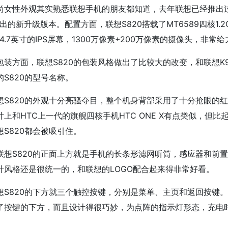
尚女性外观其实熟悉联想手机的朋友都知道，去年联想已经推出过一
推出的新升级版本。配置方面，联想S820搭载了MT6589四核1.
、4.7英寸的IPS屏幕，1300万像素+200万像素的摄像头，非
包装方面，联想S820的包装风格做出了比较大的改变，和联想K
的S820的型号名称。
想S820的外观十分亮骚夺目，整个机身背部采用了十分抢眼的红色
计上和HTC上一代的旗舰四核手机HTC ONE X有点类似，但比
想S820都会被吸引住。
联想S820的正面上方就是手机的长条形滤网听筒，感应器和前置
计风格还是很统一的，和联想的LOGO配合起来得非常好看。
想S820的下方就三个触控按键，分别是菜单、主页和返回按键。
了按键的下方，而且设计得很巧妙，为点阵的指示灯形态，充电