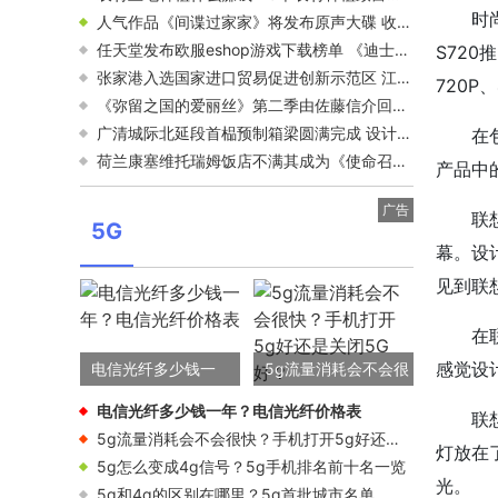
时
人气作品《间谍过家家》将发布原声大碟 收录TV动画两季的全部乐曲
任天堂发布欧服eshop游戏下载榜单 《迪士尼梦幻星谷》摘得桂冠
S720
张家港入选国家进口贸易促进创新示范区 江苏省数量位居全国第一
720P
《弥留之国的爱丽丝》第二季由佐藤信介回归执导 山崎贤人主演
广清城际北延段首榀预制箱梁圆满完成 设计速度为200公里/小时
在
荷兰康塞维托瑞姆饭店不满其成为《使命召唤19》游戏场景 官方发声
产品中
广告
联
5G
幕。设
见到联
在
感觉设
电信光纤多少钱一
5g流量消耗会不会很
年？电信光纤价格表
快？手机打开5g好还
电信光纤多少钱一年？电信光纤价格表
联
是关闭5G好？
5g流量消耗会不会很快？手机打开5g好还是关闭5G好？
灯放在
5g怎么变成4g信号？5g手机排名前十名一览
光。
5g和4g的区别在哪里？5g首批城市名单